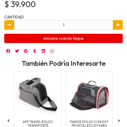
$ 39.900
CANTIDAD
Avísame cuando llegue
También Podría Interesarte
JE
AFP TRAVEL BOLSO
PAWISE BOLSO CON EXT
PA
RA
TRANSPORTE
FRONTAL BOLSO PARA
L