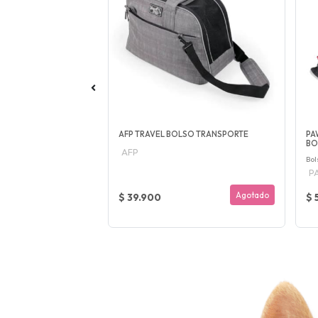
IAJE LARGE BOLSO
AFP TRAVEL BOLSO TRANSPORTE
PA
BO
AFP
Bol
P
Agotado
Agotado
$ 39.900
$ 