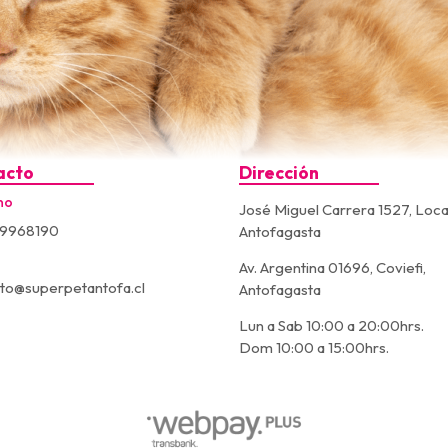
acto
Dirección
no
José Miguel Carrera 1527, Loca
9968190
Antofagasta
Av. Argentina 01696, Coviefi,
to@superpetantofa.cl
Antofagasta
Lun a Sab 10:00 a 20:00hrs.
Dom 10:00 a 15:00hrs.