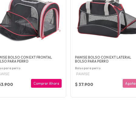
WISE BOLSO CON EXT FRONTAL
PAWISE BOLSO CON EXT LATERAL
LSO PARA PERRO
BOLSO PARA PERRO
so para perro
Bolso para perro
AWISE
PAWISE
Comprar Ahora
Agota
53.900
$ 37.900