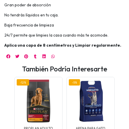
Gran poder de absorción
No tendrás líquidos en tu caja.
Baja frecuencia de limpieza
24/7 permite que limpies la casa cuando más te acomode.
Aplica una capa de 8 centímetros y Limpiar regularmente.
También Podría Interesarte
-12%
-5%
-5
R
PROPLAN ADULTO
ARENA PARA GATO
A