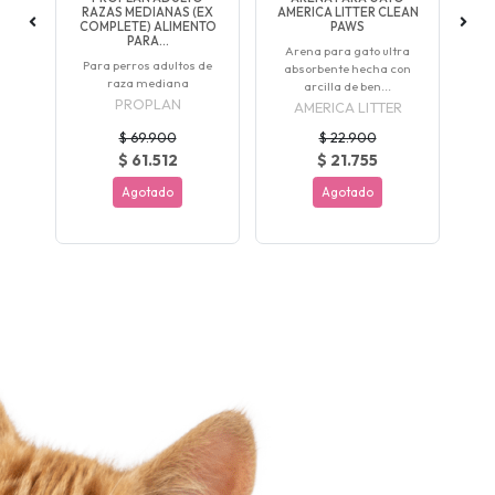
RAZAS MEDIANAS (EX
AMERICA LITTER CLEAN
AM
COMPLETE) ALIMENTO
PAWS
PARA...
Arena para gato ultra
Ar
Para perros adultos de
absorbente hecha con
a
raza mediana
arcilla de ben...
PROPLAN
AMERICA LITTER
$ 69.900
$ 22.900
$ 61.512
$ 21.755
Agotado
Agotado