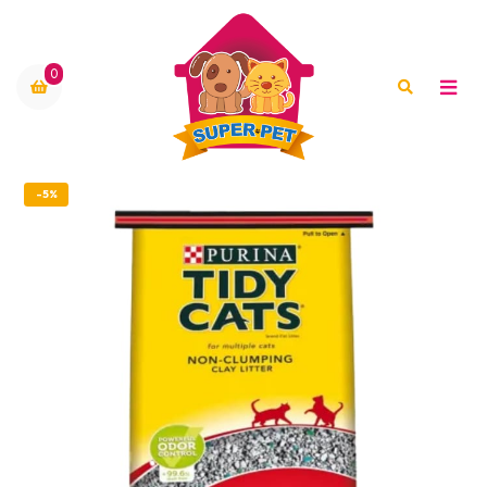
0
-5%