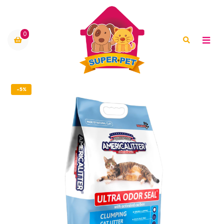
0
-5%