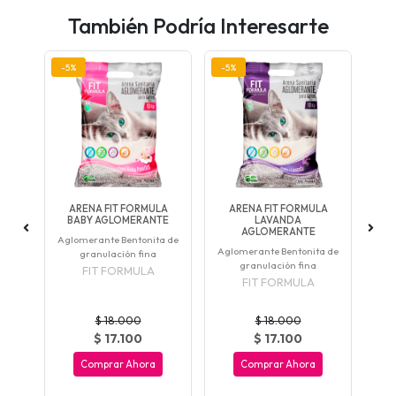
También Podría Interesarte
-5%
-5%
-5
S
ARENA FIT FORMULA
ARENA FIT FORMULA
NA
BABY AGLOMERANTE
LAVANDA
AGLOMERANTE
te y
Aglomerante Bentonita de
Aglomerante Bentonita de
granulación fina
granulación fina
FIT FORMULA
FIT FORMULA
$ 18.000
$ 18.000
$ 17.100
$ 17.100
Comprar Ahora
Comprar Ahora