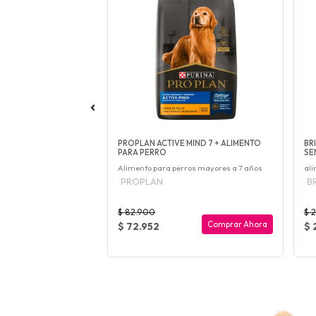
DOG ORIJEN ALIMENTO
PROPLAN ACTIVE MIND 7 + ALIMENTO
BR
PARA PERRO
SE
 satisfacer las
Alimento para perros mayores a 7 años
ali
perr...
PROPLAN
BR
$ 82.900
$ 
Comprar Ahora
Comprar Ahora
$ 72.952
$ 