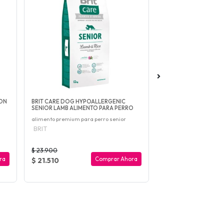
MON
BRIT CARE DOG HYPOALLERGENIC
BRIT FRESH TURKEY W
SENIOR LAMB ALIMENTO PARA PERRO
& SLIM ALIMENTO PARA
alimento premium para perro senior
Alimento para perros a
sobrepeso y perros ma
BRIT
BRIT
$ 23.900
$ 22.900
ra
Comprar Ahora
$ 21.510
$ 20.610