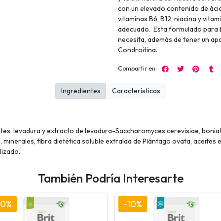
con un elevado contenido de ácid
vitaminas B6, B12, niacina y vita
adecuado. Esta formulado para b
necesita, además de tener un ap
Condroitina.
Compartir en:
Ingredientes
Características
tes, levadura y extracto de levadura-Saccharomyces cerevisiae, boniat
l, minerales, fibra dietética soluble extraída de Plántago ovata, aceites
lizado.
También Podría Interesarte
10%
-10%