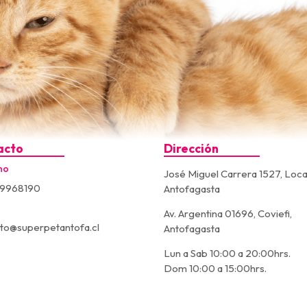
acto
Dirección
no
José Miguel Carrera 1527, Loca
9968190
Antofagasta
Av. Argentina 01696, Coviefi,
to@superpetantofa.cl
Antofagasta
Lun a Sab 10:00 a 20:00hrs.
Dom 10:00 a 15:00hrs.