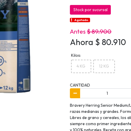
Stock por sucursal
Agotado.
Antes
$ 89.900
Ahora $ 80.910
Kilos:
4 KG
12 KG
CANTIDAD
Bravery Herring Senior Medium/L
razas medianas y grandes. Formu
Libres de grano y cereales, los 
siempre como primer ingrediente 
y 100% naturales. Receta con aren