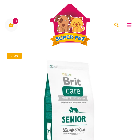
0
-10%