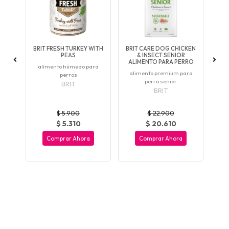
E
BRIT FRESH TURKEY WITH
BRIT CARE DOG CHICKEN
BR
 1
PEAS
& INSECT SENIOR
L
OS
ALIMENTO PARA PERRO
FR
alimento húmedo para
rno
alimento premium para
al
perros
perro senior
BRIT
BRIT
$ 5.900
$ 22.900
$ 5.310
$ 20.610
Comprar Ahora
Comprar Ahora