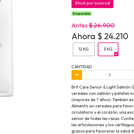
Stock por sucursal
Disponible
Antes
$ 26.900
Ahora $ 24.210
12 KG
3 KG
CANTIDAD
Brit Care Senior & Light Salmón 
cereales con salmón y patatas in
(mayores de 7 años). También es
Alimento sin cereales para favorec
circulatorio y el corazón, una ex
senior de todas las razas. Conti
las articulaciones y los cartílago
grasos para favorecer la salud de 