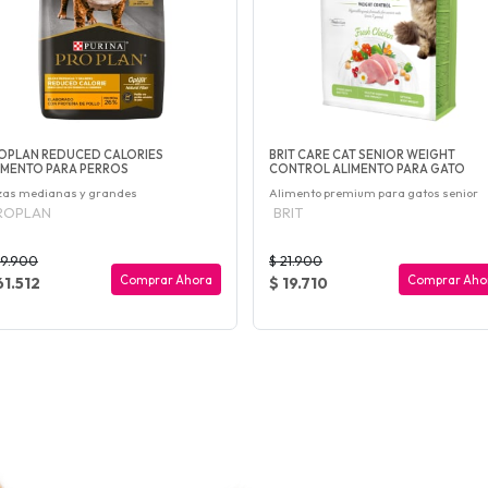
OPLAN REDUCED CALORIES
BRIT CARE CAT SENIOR WEIGHT
IMENTO PARA PERROS
CONTROL ALIMENTO PARA GATO
zas medianas y grandes
Alimento premium para gatos senior
ROPLAN
BRIT
69.900
$ 21.900
Comprar Ahora
Comprar Aho
61.512
$ 19.710