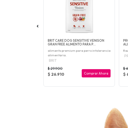
DITION SENIOR &
BRIT CARE DOG SENSITIVE VENISON
PR
EED CHICKEN ...
GRAN FREE ALIMENTO PARA P...
AL
os senior
alimento premium para perro intolerancia
Ra
alimentaria.
P
BRIT
$ 29.900
$ 
Agotado
Comprar Ahora
$ 26.910
$ 