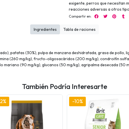
exigente, perros que necesitan m
reacciones adversas a otros tipo
Compartir en:
Ingredientes
Tabla de raciones
do), patatas (30%), pulpa de manzana deshidratada, grasa de pollo, li
samina (260 mg/kg), fructo-oligosacáridos (200 mg/kg), condroitín sul
ardo mariano (90 mg/kg), glucanos (50 mg/kg), agripalma desecada (50 
También Podría Interesarte
12%
-10%