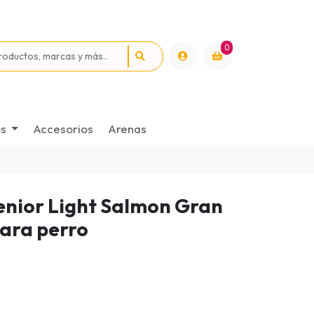
0
os
Accesorios
Arenas
enior Light Salmon Gran
para perro