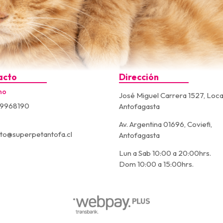
acto
Dirección
no
José Miguel Carrera 1527, Loca
9968190
Antofagasta
Av. Argentina 01696, Coviefi,
to@superpetantofa.cl
Antofagasta
Lun a Sab 10:00 a 20:00hrs.
Dom 10:00 a 15:00hrs.