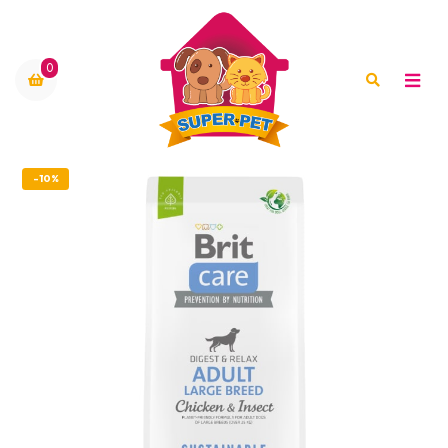
0
-10%