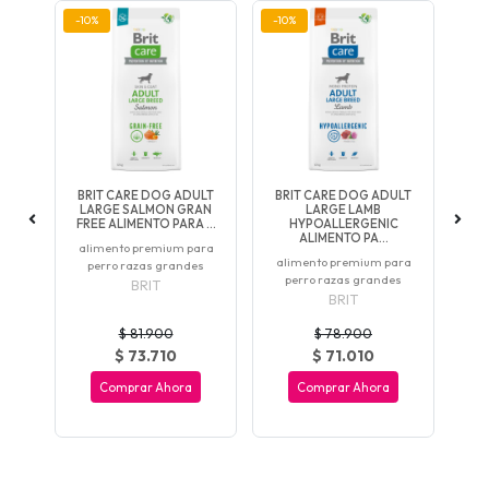
-10%
-10%
-10
LT
BRIT CARE DOG ADULT
BRIT CARE DOG ADULT
B
ARA
LARGE SALMON GRAN
LARGE LAMB
PU
FREE ALIMENTO PARA ...
HYPOALLERGENIC
M
ALIMENTO PA...
ara
alimento premium para
A
alimento premium para
perro razas grandes
adu
perro razas grandes
BRIT
BRIT
$ 81.900
$ 78.900
$ 73.710
$ 71.010
Comprar Ahora
Comprar Ahora