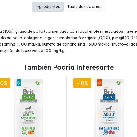
Ingredientes
Tabla de raciones
a (10%), grasa de pollo (conservada con tocoferoles mezclados), avena
ado de pollo, colágeno, algas, remolacha forrajera (0,2%), perejil (0,05%
osamina 1 700 mg/kg, sulfato de condroitina 1 300 mg/kg, fructo-oli
ejillón de labio verde 100 mg/kg.
También Podría Interesarte
10%
-10%