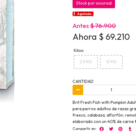
Stock por sucursal
Agotado.
Antes
$ 76.900
Ahora $ 69.210
Kilos:
2.5 KG
12 KG
CANTIDAD
Brit Fresh Fish with Pumpkin Adul
para perros adultos de razas gr
fresco, calabaza, alforfón, remol
elaborado con un 40% de carne 
Compartir en: