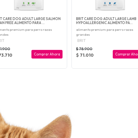
IT CARE DOG ADULT LARGE SALMON
BRIT CARE DOG ADULT LARGE LAMB
AN FREE ALIMENTO PARA ...
HYPOALLERGENIC ALIMENTO PA...
mento premium para perro razas
alimento premium para perro razas
andes
grandes
IT
BRIT
81.900
$ 78.900
Comprar Ahora
Comprar Aho
73.710
$ 71.010