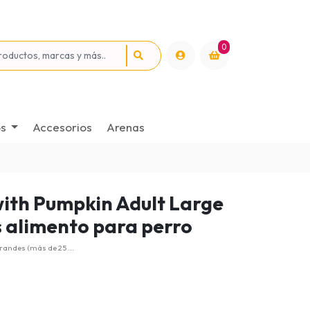
0
os
Accesorios
Arenas
 with Pumpkin Adult Large
s alimento para perro
randes (más de 25 ...