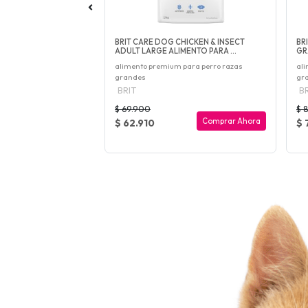
IEDADES ATUN Y
BRIT CARE DOG CHICKEN & INSECT
BR
ADULT LARGE ALIMENTO PARA ...
GR
alimento premium para perro razas
ali
grandes
gr
BRIT
BR
$ 69.900
$ 
Agotado
Comprar Ahora
$ 62.910
$ 