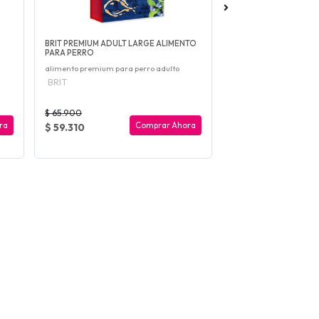
BRIT PREMIUM ADULT LARGE ALIMENTO
TASTE OF THE WILD 
PARA PERRO
COMIDA PARA GATO
alimento premium para perro adulto
Comida para gato
BRIT
TASTE OF THE WIL
$ 65.900
ra
Comprar Ahora
$ 59.310
$ 55.900