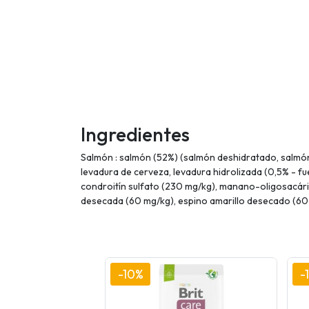
Ingredientes
Salmón : salmón (52%) (salmón deshidratado, salmón 
levadura de cerveza, levadura hidrolizada (0,5% - f
condroitín sulfato (230 mg/kg), manano-oligosacárid
desecada (60 mg/kg), espino amarillo desecado (60 m
-10%
-