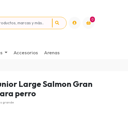
0
os
Accesorios
Arenas
Junior Large Salmon Gran
para perro
as grande