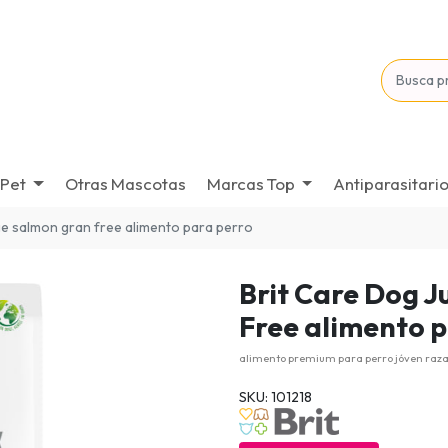
Pet
Otras Mascotas
Marcas Top
Antiparasitari
rge salmon gran free alimento para perro
Brit Care Dog 
Free alimento 
alimento premium para perro jóven raz
SKU: 101218