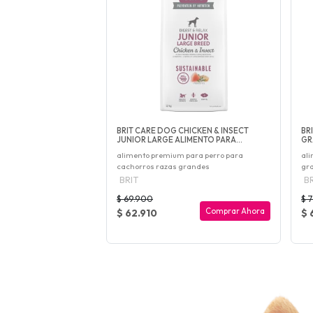
BRIT CARE DOG CHICKEN & INSECT
BR
JUNIOR LARGE ALIMENTO PARA...
GR
alimento premium para perro para
ali
cachorros razas grandes
gr
BRIT
BR
$ 69.900
$ 
Comprar Ahora
$ 62.910
$ 