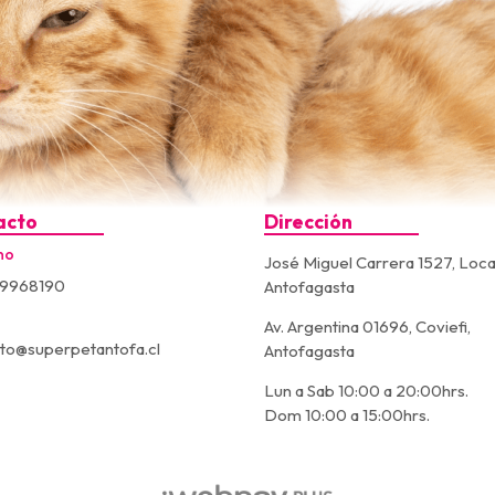
acto
Dirección
no
José Miguel Carrera 1527, Loca
9968190
Antofagasta
Av. Argentina 01696, Coviefi,
to@superpetantofa.cl
Antofagasta
Lun a Sab 10:00 a 20:00hrs.
Dom 10:00 a 15:00hrs.