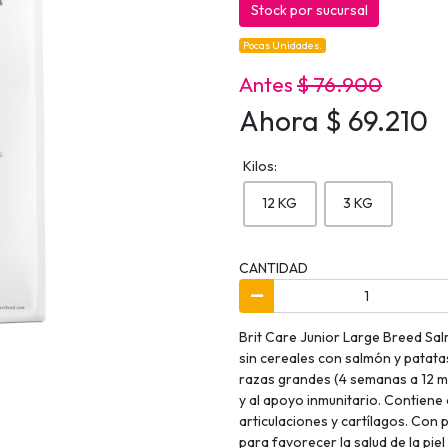
Stock por sucursal
Pocas Unidades.
Antes
$ 76.900
Ahora $ 69.210
Kilos:
12 KG
3 KG
CANTIDAD
Brit Care Junior Large Breed Sa
sin cereales con salmón y patat
razas grandes (4 semanas a 12 m
y al apoyo inmunitario. Contiene
articulaciones y cartílagos. Con 
para favorecer la salud de la piel