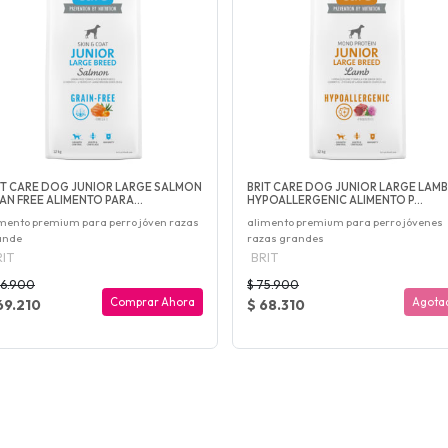
IT CARE DOG JUNIOR LARGE SALMON
BRIT CARE DOG JUNIOR LARGE LAMB
AN FREE ALIMENTO PARA...
HYPOALLERGENIC ALIMENTO P...
mento premium para perro jóven razas
alimento premium para perro jóvenes
ande
razas grandes
IT
BRIT
76.900
$ 75.900
Comprar Ahora
Agota
69.210
$ 68.310