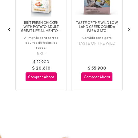
AL
BRIT FRESH CHICKEN
TASTE OF THE WILD LOW
N
LL
WITH POTATO ADULT
LAND CREEK COMIDA
D
RRO
GREAT LIFE ALIMENTO ...
PARA GATO
AL
o
Alimento para perros
Comida para gato
adultos de todas las
TASTE OF THE WILD
razas.
BRIT
$ 22.900
$ 20.610
$ 55.900
Comprar Ahora
Comprar Ahora