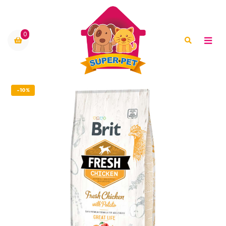
0
-10%