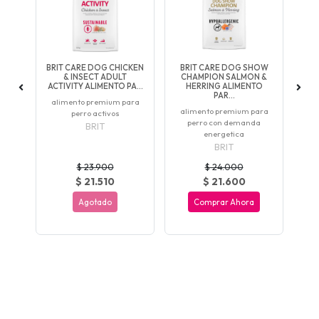
GH
BRIT CARE DOG CHICKEN
BRIT CARE DOG SHOW
BR
ARA
& INSECT ADULT
CHAMPION SALMON &
M
ACTIVITY ALIMENTO PA...
HERRING ALIMENTO
W
PAR...
o
alimento premium para
A
alimento premium para
s
perro activos
perro con demanda
G
BRIT
energetica
BRIT
$ 23.900
$ 24.000
$ 21.510
$ 21.600
Agotado
Comprar Ahora