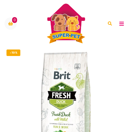
0
-10%