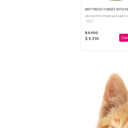
BRIT FRESH TURKEY WITH P
alimento húmedo para perro
BRIT
$ 5.900
Com
$ 5.310