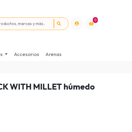
0
os
Accesorios
Arenas
CK WITH MILLET húmedo