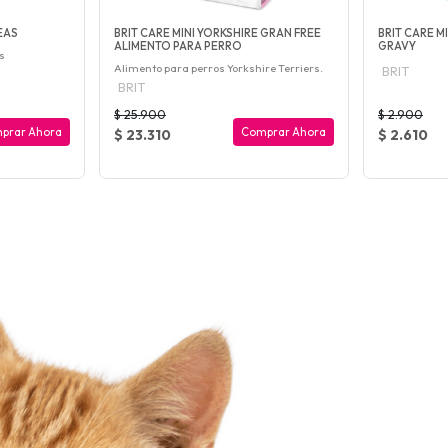
EAS
BRIT CARE MINI YORKSHIRE GRAN FREE
BRIT CARE MI
ALIMENTO PARA PERRO
GRAVY
s
Alimento para perros Yorkshire Terriers.
BRIT
BRIT
$ 25.900
$ 2.900
prar Ahora
Comprar Ahora
$ 23.310
$ 2.610