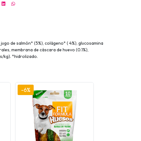
, jugo de salmón* (5%), colágeno* ( 4%), glucosamina
inerales, membrana de cáscara de huevo (0.1%),
s/kg). *hidrolizado.
-6%
-6%