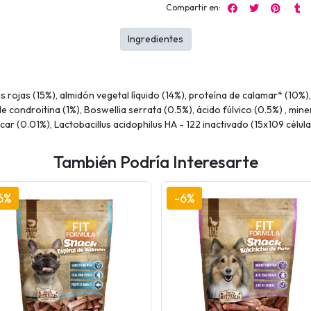
Compartir en:
Ingredientes
 rojas (15%), almidón vegetal líquido (14%), proteína de calamar* (10%)
o de condroitina (1%), Boswellia serrata (0.5%), ácido fúlvico (0.5%) , m
car (0.01%), Lactobacillus acidophilus HA - 122 inactivado (15x109 célula
También Podría Interesarte
6%
-6%