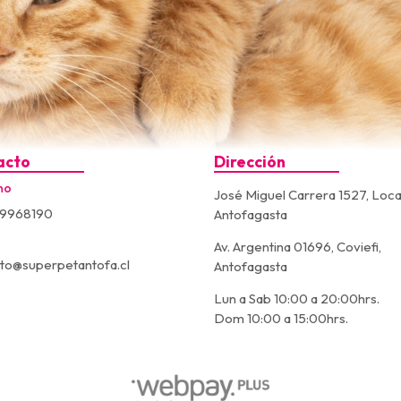
acto
Dirección
no
José Miguel Carrera 1527, Loca
9968190
Antofagasta
Av. Argentina 01696, Coviefi,
to@superpetantofa.cl
Antofagasta
Lun a Sab 10:00 a 20:00hrs.
Dom 10:00 a 15:00hrs.