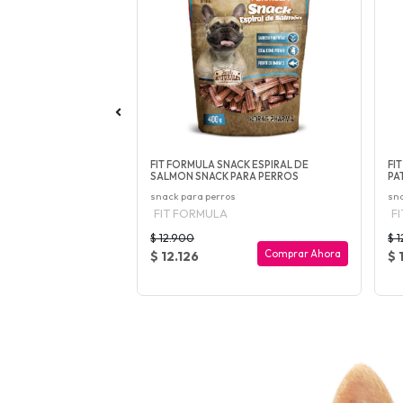
CHEWBONES CALCIUM
FIT FORMULA SNACK ESPIRAL DE
FI
EN FILL...
SALMON SNACK PARA PERROS
PA
snack para perros
sna
FIT FORMULA
F
$ 12.900
$ 
Agotado
Comprar Ahora
$ 12.126
$ 