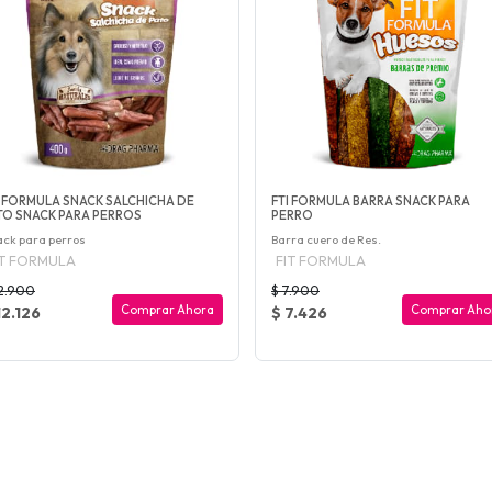
T FORMULA SNACK SALCHICHA DE
FTI FORMULA BARRA SNACK PARA
TO SNACK PARA PERROS
PERRO
ck para perros
Barra cuero de Res.
IT FORMULA
FIT FORMULA
12.900
$ 7.900
Comprar Ahora
Comprar Aho
12.126
$ 7.426