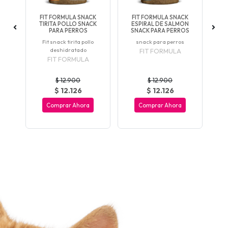
AT
FIT FORMULA SNACK
FIT FORMULA SNACK
F
PES
TIRITA POLLO SNACK
ESPIRAL DE SALMON
S
OS
PARA PERROS
SNACK PARA PERROS
S
Fit snack tirita pollo
snack para perros
deshidratado
FIT FORMULA
FIT FORMULA
$ 12.900
$ 12.900
$ 12.126
$ 12.126
Comprar Ahora
Comprar Ahora