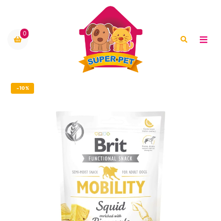
0
-10%