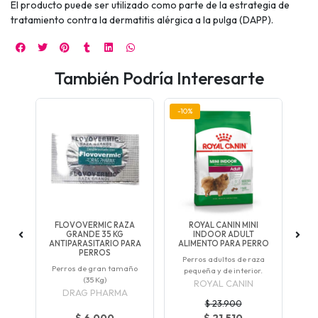
El producto puede ser utilizado como parte de la estrategia de
tratamiento contra la dermatitis alérgica a la pulga (DAPP).
También Podría Interesarte
-10%
E
FLOVOVERMIC RAZA
ROYAL CANIN MINI
 3
GRANDE 35 KG
INDOOR ADULT
OS
ANTIPARASITARIO PARA
ALIMENTO PARA PERRO
an
PERROS
rno
Perros adultos de raza
Perros de gran tamaño
pequeña y de interior.
(35 Kg)
ROYAL CANIN
DRAG PHARMA
$ 23.900
$ 6.000
$ 21.510