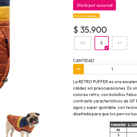
Stock por sucursal
Pocas Unidades.
$ 35.900
XS
S
M
CANTIDAD
La RETRO PUFFER es una excelen
calidez sin preocupaciones. Es 
colores retro, con bolsillos fals
contraste característicos de GF 
agua y super ajustable, con tecn
diseñada para que los perros lu