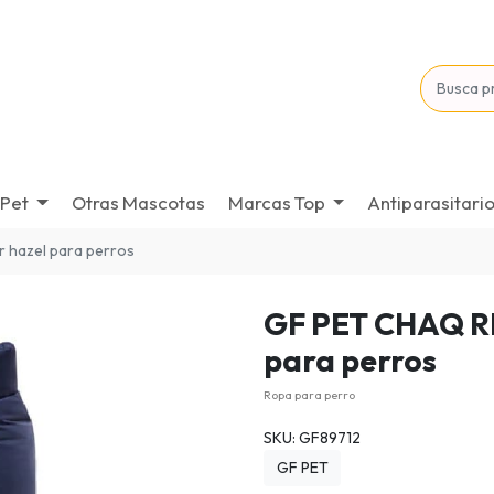
Pet
Otras Mascotas
Marcas Top
Antiparasitari
r hazel para perros
GF PET CHAQ 
para perros
Ropa para perro
SKU: GF89712
GF PET