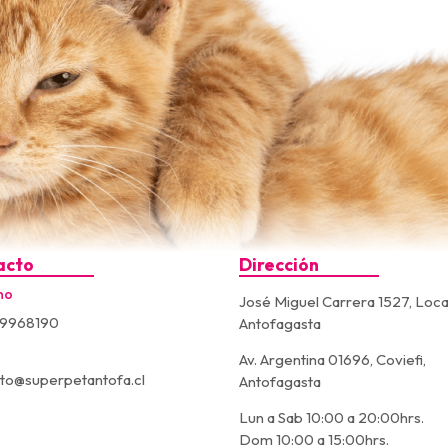
acto
Dirección
no
José Miguel Carrera 1527, Loca
9968190
Antofagasta
Av. Argentina 01696, Coviefi,
to@superpetantofa.cl
Antofagasta
Lun a Sab 10:00 a 20:00hrs.
Dom 10:00 a 15:00hrs.