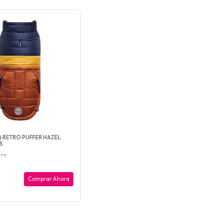
Q RETRO PUFFER HAZEL
S
rro
Comprar Ahora