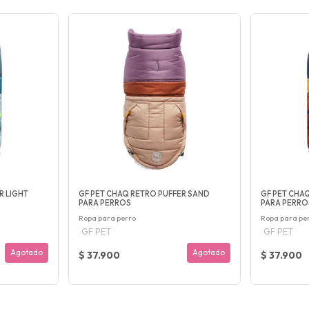
R LIGHT
GF PET CHAQ RETRO PUFFER SAND
GF PET CHA
PARA PERROS
PARA PERRO
Ropa para perro
Ropa para pe
GF PET
GF PET
Agotado
Agotado
$ 37.900
$ 37.900