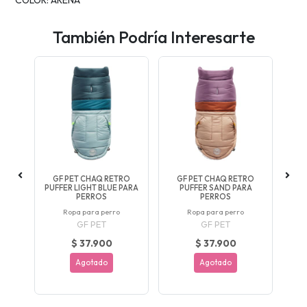
También Podría Interesarte
RO
GF PET CHAQ RETRO
GF PET CHAQ RETRO
G
RA
PUFFER LIGHT BLUE PARA
PUFFER SAND PARA
P
PERROS
PERROS
Ropa para perro
Ropa para perro
GF PET
GF PET
$ 37.900
$ 37.900
Agotado
Agotado