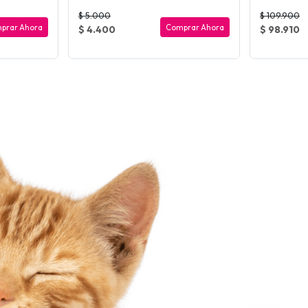
$ 5.000
$ 109.900
prar Ahora
Comprar Ahora
$ 4.400
$ 98.910