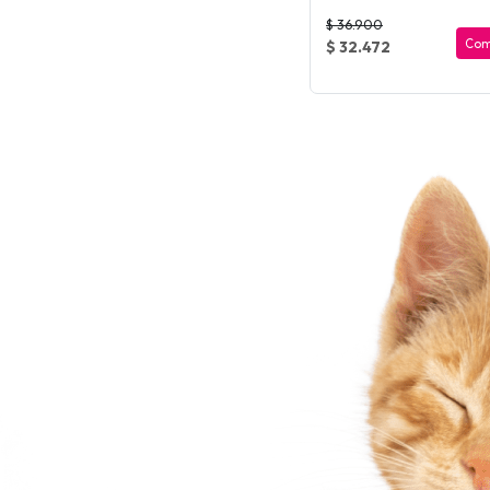
$ 36.900
Com
$ 32.472