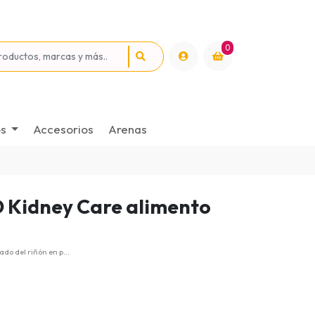
0
os
Accesorios
Arenas
D Kidney Care alimento
do del riñón en p...