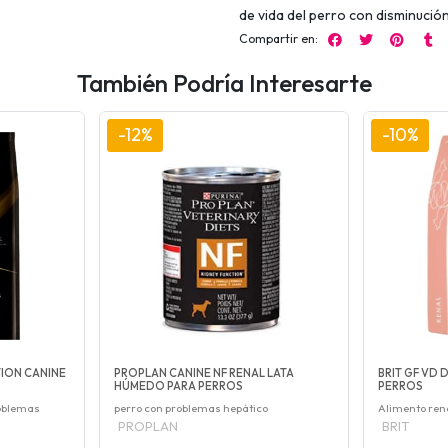
de vida del perro con disminución
Compartir en:
También Podría Interesarte
-12%
-10%
TION CANINE
PROPLAN CANINE NF RENAL LATA
BRIT GF VD
HÚMEDO PARA PERROS
PERROS
roblemas
perro con problemas hepático
Alimento ren
PROPLAN
BRIT