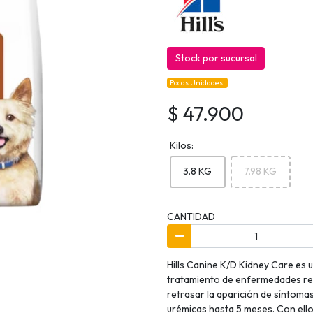
Stock por sucursal
Pocas Unidades.
$ 47.900
Kilos:
3.8 KG
7.98 KG
CANTIDAD
Hills Canine K/D Kidney Care es 
tratamiento de enfermedades ren
retrasar la aparición de síntomas
urémicas hasta 5 meses. Con ello,