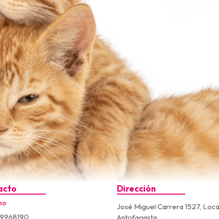
acto
Dirección
no
José Miguel Carrera 1527, Loca
9968190
Antofagasta