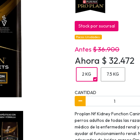
Stock por sucursal
Pocas Unidades.
Antes
$ 36.900
Ahora $ 32.472
2 KG
7.5 KG
CANTIDAD
Proplan Nf Kidney Function Cani
perros adultos de todas las raza
médico de la enfermedad renal y 
ayudar al funcionamiento renal. 