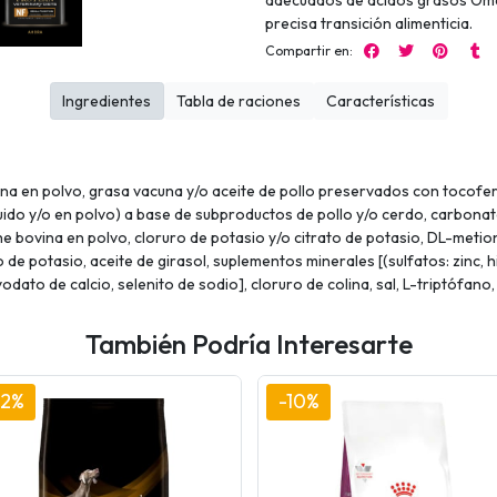
adecuados de ácidos grasos Ome
precisa transición alimenticia.
Compartir en:
Ingredientes
Tabla de raciones
Características
ina en polvo, grasa vacuna y/o aceite de pollo preservados con tocofer
uido y/o en polvo) a base de subproductos de pollo y/o cerdo, carbonat
he bovina en polvo, cloruro de potasio y/o citrato de potasio, DL-metion
ato de potasio, aceite de girasol, suplementos minerales [(sulfatos: zinc
yodato de calcio, selenito de sodio], cloruro de colina, sal, L-triptófano
También Podría Interesarte
12%
-10%