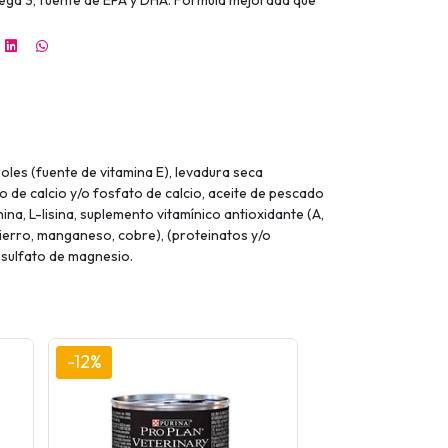
ga 3, fuente de EPA y DHA. Fórmula mejorada que
oles (fuente de vitamina E), levadura seca
o de calcio y/o fosfato de calcio, aceite de pescado
ina, L-lisina, suplemento vitamínico antioxidante (A,
, hierro, manganeso, cobre), (proteinatos y/o
, sulfato de magnesio.
-12%
-10%