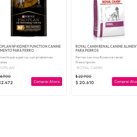
OPLAN NF KIDNEY FUNCTION CANINE
ROYAL CANIN RENAL CANINE ALIME
IMENTO PARA PERRO
PARA PERROS
mento para perros con problemas
Perros con insuficiencia renal.
nales
Prescripción
ROPLAN
ROYAL CANIN
36.900
$ 22.900
Comprar Ahora
Comprar Aho
32.472
$ 20.610