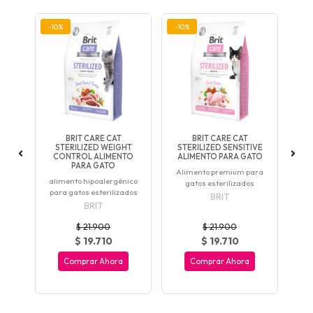
-10%
-10%
-12
AL
BRIT CARE CAT
BRIT CARE CAT
PR
NTO
STERILIZED WEIGHT
STERILIZED SENSITIVE
A
CONTROL ALIMENTO
ALIMENTO PARA GATO
A
PARA GATO
de
Alimento premium para
a
alimento hipoalergénico
gatos esterilizados
para gatos esterilizados
BRIT
BRIT
$ 21.900
$ 21.900
$ 19.710
$ 19.710
Comprar Ahora
Comprar Ahora