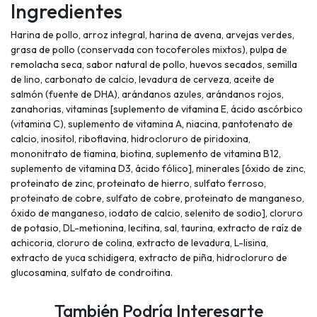
Ingredientes
Harina de pollo, arroz integral, harina de avena, arvejas verdes,
grasa de pollo (conservada con tocoferoles mixtos), pulpa de
remolacha seca, sabor natural de pollo, huevos secados, semilla
de lino, carbonato de calcio, levadura de cerveza, aceite de
salmón (fuente de DHA), arándanos azules, arándanos rojos,
zanahorias, vitaminas [suplemento de vitamina E, ácido ascórbico
(vitamina C), suplemento de vitamina A, niacina, pantotenato de
calcio, inositol, riboflavina, hidrocloruro de piridoxina,
mononitrato de tiamina, biotina, suplemento de vitamina B12,
suplemento de vitamina D3, ácido fólico], minerales [óxido de zinc,
proteinato de zinc, proteinato de hierro, sulfato ferroso,
proteinato de cobre, sulfato de cobre, proteinato de manganeso,
óxido de manganeso, iodato de calcio, selenito de sodio], cloruro
de potasio, DL-metionina, lecitina, sal, taurina, extracto de raíz de
achicoria, cloruro de colina, extracto de levadura, L-lisina,
extracto de yuca schidigera, extracto de piña, hidrocloruro de
glucosamina, sulfato de condroitina.
También Podría Interesarte