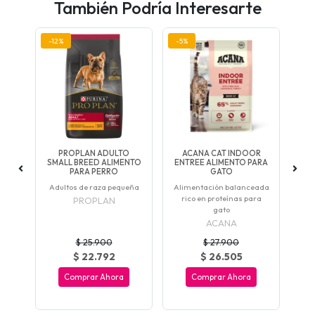
También Podría Interesarte
-12%
-5%
REE
PROPLAN ADULTO
ACANA CAT INDOOR
T
PARA
SMALL BREED ALIMENTO
ENTREE ALIMENTO PARA
P
PARA PERRO
GATO
bre
Adultos de raza pequeña
Alimentación balanceada
rico en proteínas para
PROPLAN
T
gato
ACANA
$ 25.900
$ 27.900
$ 22.792
$ 26.505
Comprar Ahora
Comprar Ahora