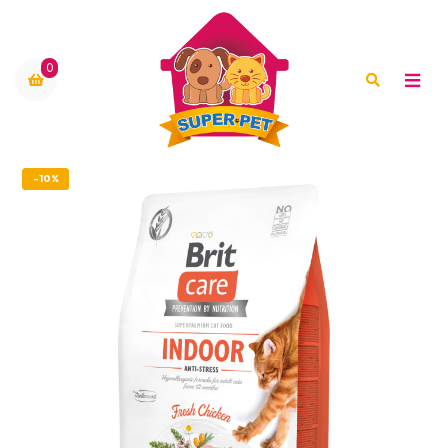
0
-10%