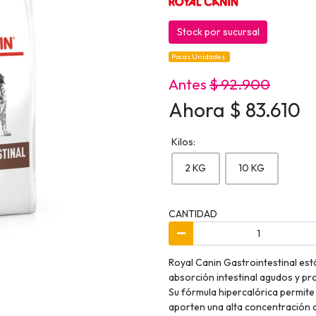
Stock por sucursal
Pocas Unidades.
Antes
$ 92.900
Ahora $ 83.610
Kilos:
2 KG
10 KG
CANTIDAD
Royal Canin Gastrointestinal est
absorción intestinal agudos y pr
Su fórmula hipercalórica permit
aporten una alta concentración d