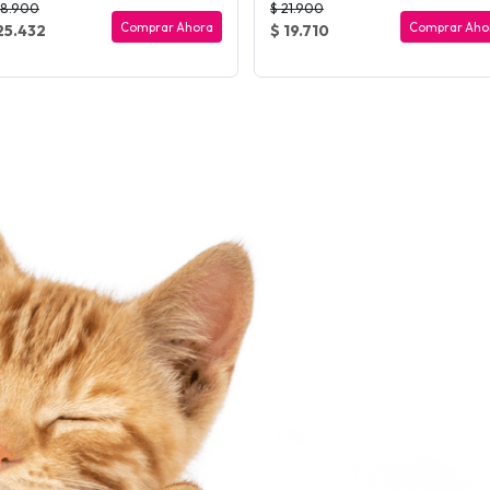
28.900
$ 21.900
Comprar Ahora
Comprar Aho
25.432
$ 19.710