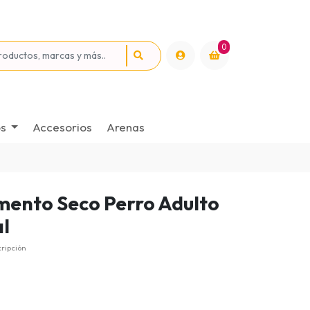
0
os
Accesorios
Arenas
mento Seco Perro Adulto
al
cripción