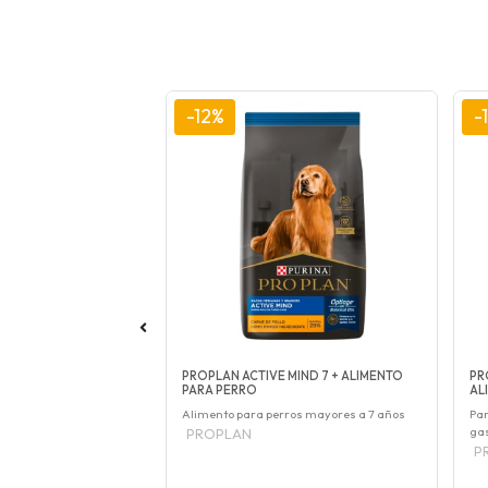
-12%
-
TS DOG
PROPLAN ACTIVE MIND 7 + ALIMENTO
PR
AL ALIMENTO PARA
PARA PERRO
AL
Alimento para perros mayores a 7 años
Par
ros con problemas
gas
PROPLAN
P