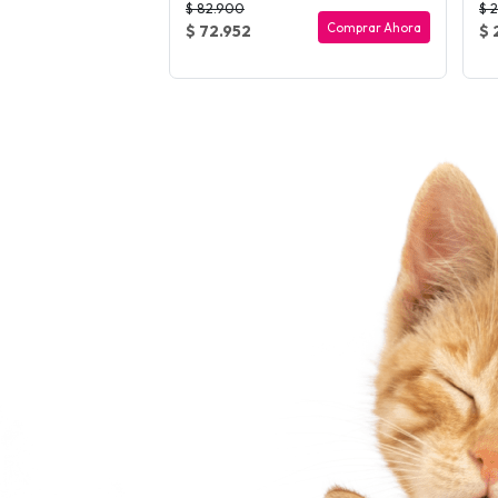
$ 82.900
$ 
Comprar Ahora
Comprar Ahora
$ 72.952
$ 