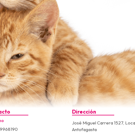
acto
Dirección
no
José Miguel Carrera 1527, Loca
9968190
Antofagasta