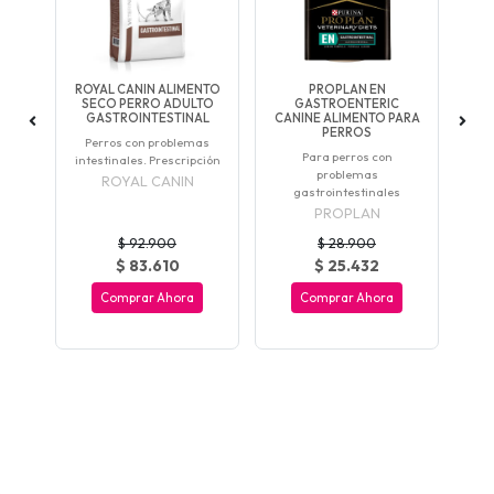
DOG
ROYAL CANIN ALIMENTO
PROPLAN EN
AL
SECO PERRO ADULTO
GASTROENTERIC
ROS
GASTROINTESTINAL
CANINE ALIMENTO PARA
AL
PERROS
 con
Perros con problemas
Para perros con
intestinales. Prescripción
ind
problemas
ROYAL CANIN
gastrointestinales
PROPLAN
$ 92.900
$ 28.900
$ 83.610
$ 25.432
Comprar Ahora
Comprar Ahora