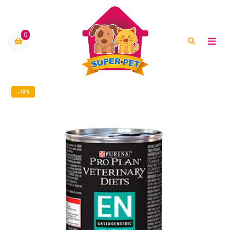
0
-12%