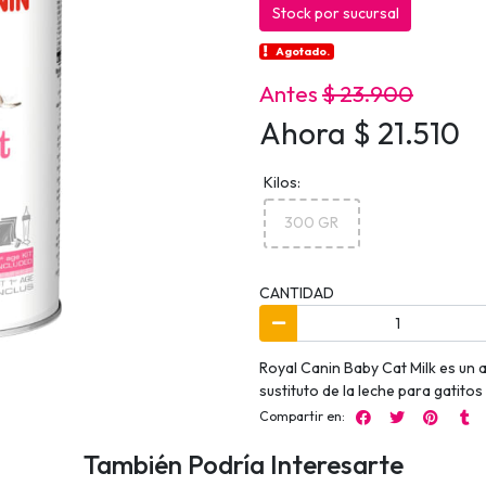
Stock por sucursal
Agotado.
Antes
$ 23.900
Ahora $ 21.510
Kilos:
300 GR
CANTIDAD
Royal Canin Baby Cat Milk es un
sustituto de la leche para gatito
Compartir en:
También Podría Interesarte