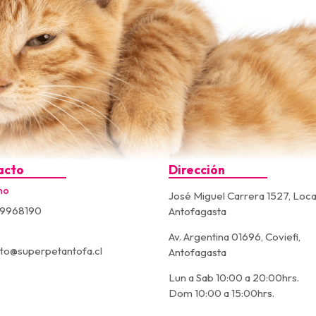
acto
Dirección
no
José Miguel Carrera 1527, Loca
9968190
Antofagasta
Av. Argentina 01696, Coviefi,
to@superpetantofa.cl
Antofagasta
Lun a Sab 10:00 a 20:00hrs.
Dom 10:00 a 15:00hrs.