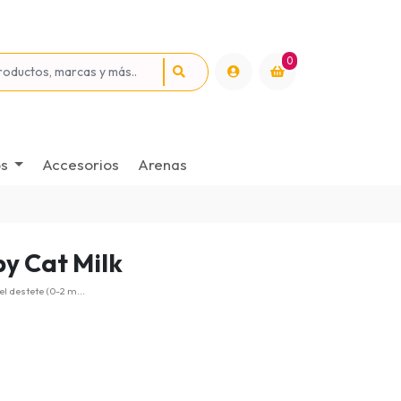
0
os
Accesorios
Arenas
y Cat Milk
l destete (0-2 m...