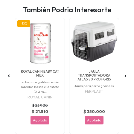
También Podría Interesarte
-10%
RA
ROYAL CANIN BABY CAT
JAULA
MILK
TRANSPORTADORA
ATLAS 80 PROF GRIS
leche para gatitos recién
jau
Jaula para perro grandes
nacidos hasta el destete
FERPLAST
(0-2 m...
ROYAL CANIN
$ 23.900
$ 21.510
$ 350.000
Agotado
Agotado