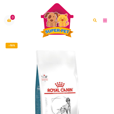
0
-10%