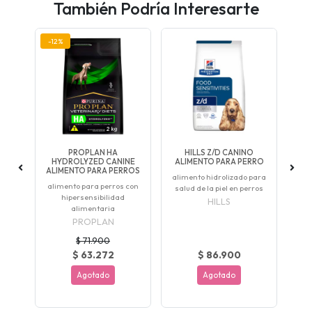
También Podría Interesarte
-12%
LT
PROPLAN HA
HILLS Z/D CANINO
SA
HYDROLYZED CANINE
ALIMENTO PARA PERRO
9
ROS
ALIMENTO PARA PERROS
alimento hidrolizado para
s
alimento para perros con
salud de la piel en perros
hipersensibilidad
HILLS
alimentaria
PROPLAN
$ 71.900
$ 63.272
$ 86.900
Agotado
Agotado