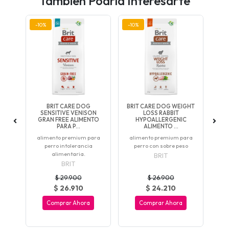
También Podría Interesarte
-10%
-10%
BRIT CARE DOG
BRIT CARE DOG WEIGHT
CO
C
SENSITIVE VENISON
LOSS RABBIT
F
G
GRAN FREE ALIMENTO
HYPOALLERGENIC
.
PARA P...
ALIMENTO ...
al
zas
alimento premium para
alimento premium para
perro intolerancia
perro con sobre peso
..
alimentaria.
BRIT
BRIT
$ 29.900
$ 26.900
$ 26.910
$ 24.210
Comprar Ahora
Comprar Ahora