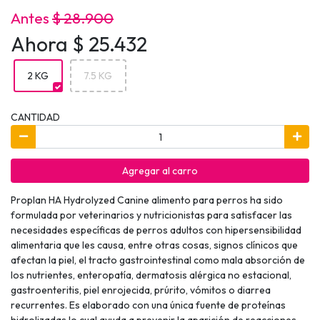
Antes
$ 28.900
Ahora $ 25.432
2 KG
7.5 KG
CANTIDAD
Agregar al carro
Proplan HA Hydrolyzed Canine alimento para perros ha sido
formulada por veterinarios y nutricionistas para satisfacer las
necesidades específicas de perros adultos con hipersensibilidad
alimentaria que les causa, entre otras cosas, signos clínicos que
afectan la piel, el tracto gastrointestinal como mala absorción de
los nutrientes, enteropatía, dermatosis alérgica no estacional,
gastroenteritis, piel enrojecida, prúrito, vómitos o diarrea
recurrentes. Es elaborado con una única fuente de proteínas
hidrolizadas lo cual ayuda a prevenir la aparición de reacciones