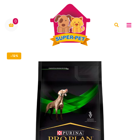
0
-12%