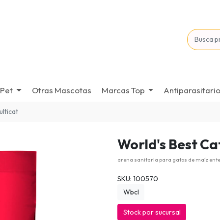
Pet
Otras Mascotas
Marcas Top
Antiparasitari
ulticat
World's Best Cat
arena sanitaria para gatos de maíz ent
SKU: 100570
Wbcl
Stock por sucursal