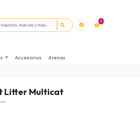
0
os
Accesorios
Arenas
 Litter Multicat
eros