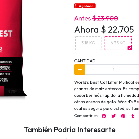
Agotado.
Antes
$ 23.900
Ahora $ 22.705
3.18 KG
6.35 KG
CANTIDAD
World's Best Cat Litter Multicat 
granos de maíz enteros. Es compl
absorber más rápido la humedad,
otras arenas de gato. World's Be
cual es seguro para usted, su fam
Compartir en:
También Podría Interesarte