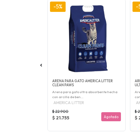
-5%
-
S AGLUTINANTE
ARENA PARA GATO AMERICA LITTER
AR
CLEAN PAWS
UL
 de grano medio.
Arena para gato ultra absorbente hecha
Are
con arcilla de ben...
con
AMERICA LITTER
A
$ 22.900
$ 
Agotado
Agotado
$ 21.755
$ 