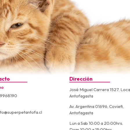
acto
Dirección
no
José Miguel Carrera 1527, Loca
9968190
Antofagasta
Av. Argentina 01696, Coviefi,
to@superpetantofa.cl
Antofagasta
Lun a Sab 10:00 a 20:00hrs.
Dom 10:00 a 15:00hrs.