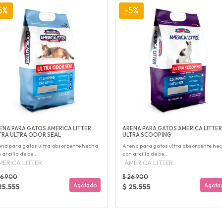
5%
-5%
ENA PARA GATOS AMERICA LITTER
ARENA PARA GATOS AMERICA LITTER
TRA ULTRA ODOR SEAL
ULTRA SCOOPING
na para gatos ultra absorbente hecha
Arena para gatos ultra absorbente he
 arcilla de be...
con arcilla de be...
MERICA LITTER
AMERICA LITTER
26.900
$ 26.900
Agotado
Agota
25.555
$ 25.555