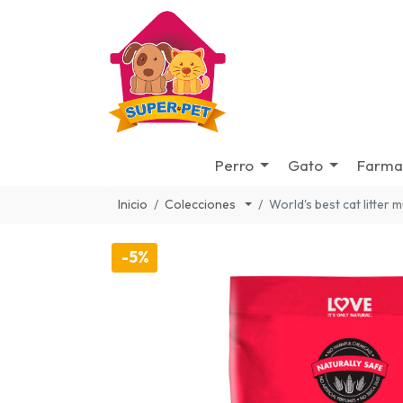
Perro
Gato
Farma
Inicio
Colecciones
World's best cat litter m
-5%