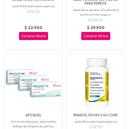
PARA PERROS
antinflamatorio para perros
Ideal para ayudar a tu peludo a
ZOETIS
sentirse más seguro.
ADAPTIL
$ 22.900
$ 29.900
Comprar Ahora
Comprar Ahora
APOQUEL
RIMADYL 100 MG X 60 COMP
inmunomodulador, dermatitis
antinflamatorio para perros
alérgicas atópica en perros.
ZOETIS