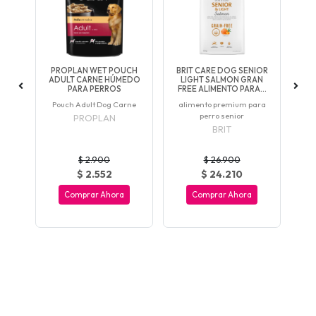
IN
PROPLAN WET POUCH
BRIT CARE DOG SENIOR
B
ARA
ADULT CARNE HÚMEDO
LIGHT SALMON GRAN
SM
PARA PERROS
FREE ALIMENTO PARA...
ara
Pouch Adult Dog Carne
alimento premium para
al
perro senior
p
PROPLAN
BRIT
$ 2.900
$ 26.900
$ 2.552
$ 24.210
Comprar Ahora
Comprar Ahora