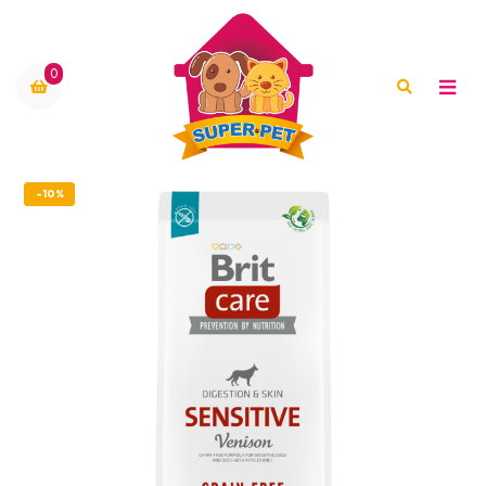
0
-10%